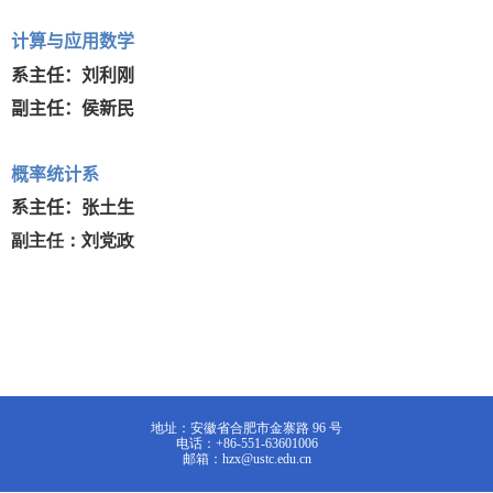
计算与应用数学
系主任：刘利刚
副主任：侯新民
概率统计系
系主任：张土生
副主任：刘党政
地址：安徽省合肥市金寨路 96 号
电话：+86-551-63601006
邮箱：hzx@ustc.edu.cn