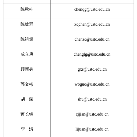
陈秋桂
chenqg@ustc.edu.cn
陈效群
xqchen@ustc.edu.cn
陈祖墀
chenzc@ustc.edu.cn
成立庚
chenglg@ustc.edu.cn
顾新身
gxs@ustc.edu.cn
郭文彬
wbguo@ustc.edu.cn
胡 森
shu@ustc.edu.cn
蒋长锦
cjjian@ustc.edu.cn
李 娟
lijuan@ustc.edu.cn