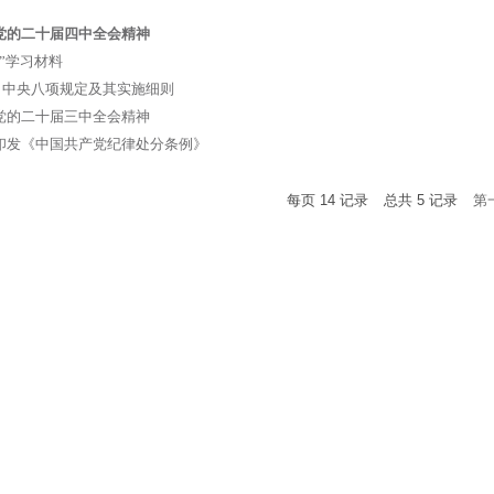
党的二十届四中全会精神
”学习材料
| 中央八项规定及其实施细则
党的二十届三中全会精神
印发《中国共产党纪律处分条例》
每页
14
记录
总共
5
记录
第