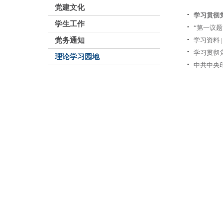
党建文化
学习贯彻
学生工作
“第一议题
党务通知
学习资料 
学习贯彻
理论学习园地
中共中央