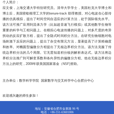
个人简介：
应文俊，上海交通大学特别研究员。清华大学学士，美国杜克大学博士和
博士后，美国密歇根理工大学的tenure-track 助理教授。
对心电波在心脏传
播的仿真模拟，提出了时间空间自适应的计算方法，处于国际领先水平。
该方法可推广应用到流体力学（比如超音速飞行模拟）或其他数学生物等
重要的科学与工程问题上。在模拟心电波传播的问题上，对多尺度的奇异
扰动的反应扩散方程，提出了全隐式时间积分方法。在研究生物细胞对电
场刺激下反应的问题上，提出了杂交有限元方法，显著提高了计算精确度
和效率。对椭圆型偏微分方程提出了无核边界积分方法。该方法克服了传
统边界积分法的几个局限。它无需知道积分核的解析表达式。该方法将边
界积分法推广到可解变系数和各向异性的偏微分方程。他在无核边界积分
方法上的研究，2009年获美国国家基金（NSF)资助。
主办单位：数学科学学院
国家数学与交叉科学中心合肥分中心
欢迎感兴趣的师生参加！
地址：安徽省合肥市金寨路 96 号
电话：+86-551-63601006