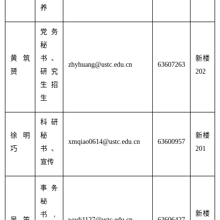
养
党务
秘
黄筑
书、
新楼
zhyhuang@ustc.edu.cn
63607263
赟
研究
202
生招
生
科研
徐明
秘
新楼
xmqiao0614@ustc.edu.cn
63600957
巧
书、
201
宣传
事务
秘
新楼
书，
吴 笛
wudi1127@ustc.edu.cn
63606427