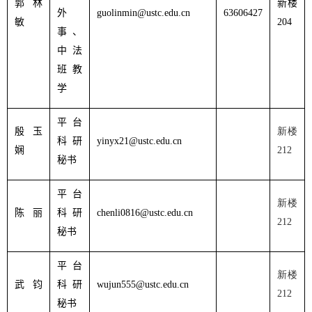
郭林
新楼
外
guolinmin@ustc.edu.cn
63606427
敏
204
事、
中法
班教
学
平台
殷玉
新楼
科研
yinyx21@ustc.edu.cn
娴
212
秘书
平台
新楼
陈
丽
科研
chenli0816@ustc.edu.cn
212
秘书
平台
新楼
武
钧
科研
wujun555@ustc.edu.cn
212
秘书