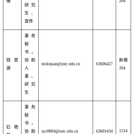
珊
204
研究
生、
宣传
事务
秘
书，
钱思
协助
新楼
nickiqian@ustc.edu.cn
63606427
源
人
204
事、
研究
生
事务
秘
书，
石艳
151
4
协助
syc0804@ustc.edu.cn
63601434