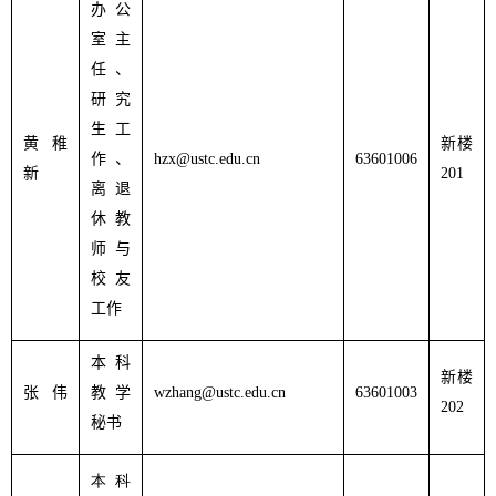
办公
室主
任、
研究
生工
黄稚
新楼
作、
hzx@ustc.edu.cn
63601006
新
201
离退
休教
师与
校友
工作
本科
新楼
张 伟
教学
wzhang@ustc.edu.cn
63601003
202
秘书
本科