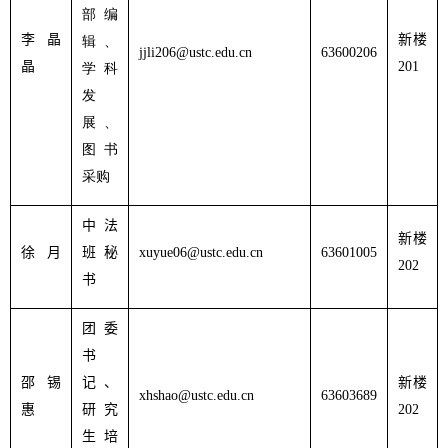
部编
李晶
新楼
辑、
jjli206@ustc.edu.cn
63600206
晶
201
学科
发
展、
图书
采购
中法
新楼
徐 月
班秘
xuyue06@ustc.edu.cn
63601005
202
书
团委
书
邵锡
记、
新楼
xhshao@ustc.edu.cn
63603689
惠
研究
202
生培