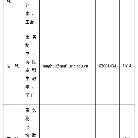
慈
外
事、
工会
事务
秘
书，
协助
151
4
唐 慧
tanghui@mail.ustc.edu.cn
63601434
本科
生教
学、
学工
事务
秘
书，
协助