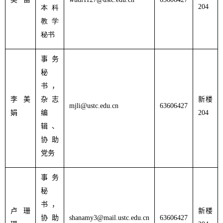
204
本科
教学
秘书
事务
秘
书，
李美
杂志
新楼
mjli@ustc.edu.cn
63606427
娟
编
204
辑、
协助
党务
事务
秘
书，
卢珊
新楼
协助
shanamy3@mail.ustc.edu.cn
63606427