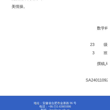
美情操。
数学科
23
级
3
班
撰稿人
SA24011092
地址：安徽省合肥市金寨路 96 号
电话：+86-551-63601006
邮箱：hzx@ustc.edu.cn