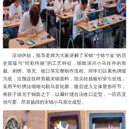
活动伊始，指导老师为大家讲解了宋锦“寸锦寸金”的历
史底蕴与“经彩纬丽”的工艺特征，细致演示小马挂件的剪
裁、刺绣、填充、收口等完整制作流程。同学们以素色绸缎
为底，沿预设纹样剪裁宋锦面料，指尖轻捻银针穿引丝线，
采用平针绣法细细勾勒马首轮廓。随后进入立体塑形环节，
将胚子填充于锦面之下，以藏针缝合法收口定型，一匹匹灵
动可爱、昂首扬蹄的宋锦小马渐次成型。