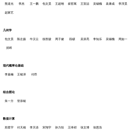
熊道光
李杰
王一鹏
包文昊
王超翊
崔哲寓
王宣喆
吴锡槐
袁康成
李淳昊
赵家艺
几何学
包文昊
陈左扬
牛汉云
徐胜骏
周子健
段硕
吴添亮
李知乐
吴锡槐
周如一
郑晖
现代概率论基础
李嘉楠
王铭泽
付昂
组合图论
朱一方
管添铭
数值计算
郑星宇
付天相
李天语
宋翔宇
孙力恒
王绎祁
张文博
张恩浩