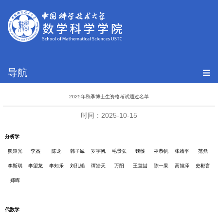
导航
2025年秋季博士生资格考试通过名单
时间：2025-10-15
分析学
熊道光
李杰
陈龙
韩子诚
罗宇帆
毛景弘
魏薇
巫恭帆
张靖平
范鼎
李斯琪
李望龙
李知乐
刘孔韬
谭皓天
万阳
王宣喆
陈一果
高旭泽
史彬言
郑晖
代数学