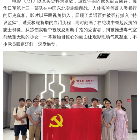
电影《
731
》以真实史料为基础，通过详实的镜头语言揭露了侵
华日军第七三一部队在中国东北实施细菌战、人体实验等反人类暴行
的历史真相。影片以平民视角切入，展现了普通百姓被强行抓入 “特
设监狱”、遭受极端折磨的血泪历程，同时刻画了在绝境中奋起反抗的
志士群像。从冻伤实验中被残忍掰断手指的受害者，到被推进毒气室
前绝望无助的少女，一幕幕触目惊心的画面让观影现场气氛凝重，不
少党员眼眶泛红，深受触动。