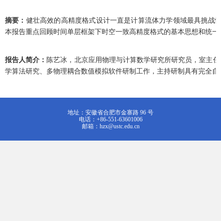
摘要：
健壮高效的高精度格式设计一直是计算流体力学领域最具挑战性
本报告重点回顾时间单层框架下时空一致高精度格式的基本思想和统一
报告人简介：
陈艺冰，北京应用物理与计算数学研究所研究员，室主任
学算法研究、多物理耦合数值模拟软件研制工作，主持研制具有完全自
地址：安徽省合肥市金寨路 96 号
电话：+86-551-63601006
邮箱：hzx@ustc.edu.cn