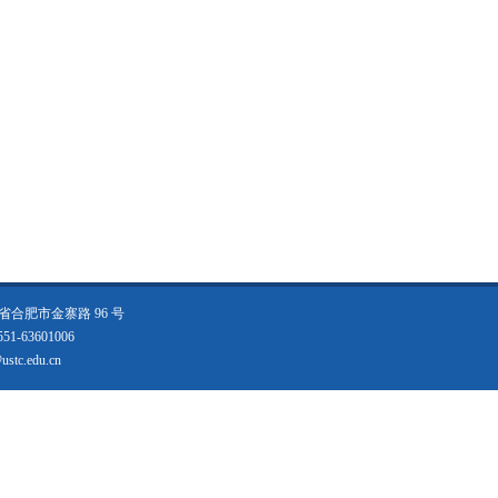
合肥市金寨路 96 号
1-63601006
tc.edu.cn