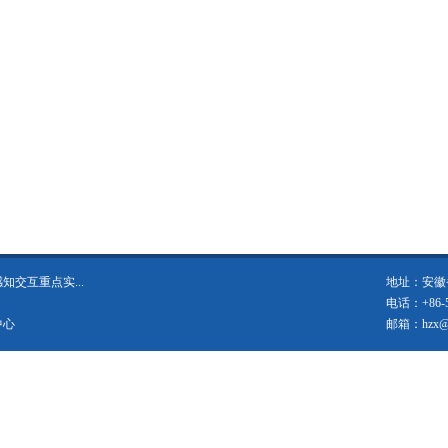
交互重点实...
地址：安徽省
电话：+86-55
中心
邮箱：hzx@us