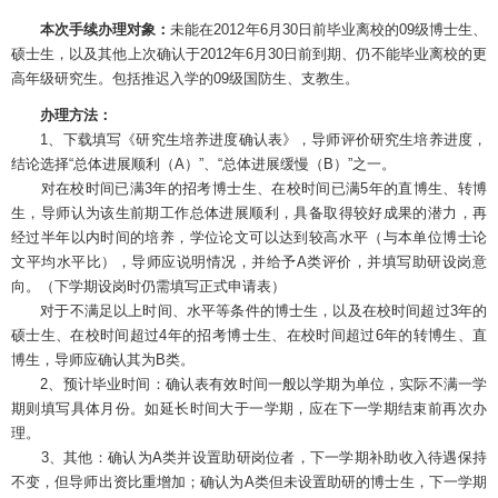
本次手续办理对象：
未能在2012年6月30日前毕业离校的09级博士生、
硕士生，以及其他上次确认于2012年6月30日前到期、仍不能毕业离校的更
高年级研究生。包括推迟入学的09级国防生、支教生。
办理方法：
1、下载填写《研究生培养进度确认表》，导师评价研究生培养进度，
结论选择“总体进展顺利（A）”、“总体进展缓慢（B）”之一。
对在校时间已满3年的招考博士生、在校时间已满5年的直博生、转博
生，导师认为该生前期工作总体进展顺利，具备取得较好成果的潜力，再
经过半年以内时间的培养，学位论文可以达到较高水平（与本单位博士论
文平均水平比），导师应说明情况，并给予A类评价，并填写助研设岗意
向。（下学期设岗时仍需填写正式申请表）
对于不满足以上时间、水平等条件的博士生，以及在校时间超过3年的
硕士生、在校时间超过4年的招考博士生、在校时间超过6年的转博生、直
博生，导师应确认其为B类。
2、预计毕业时间：确认表有效时间一般以学期为单位，实际不满一学
期则填写具体月份。如延长时间大于一学期，应在下一学期结束前再次办
理。
3、其他：确认为A类并设置助研岗位者，下一学期补助收入待遇保持
不变，但导师出资比重增加；确认为A类但未设置助研的博士生，下一学期