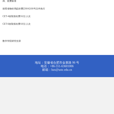
四、收费标准
按照省物价局皖价费[2004]100号文件执行
CET-4收取报名费16元/人次
CET-6收取报名费18元/人次
数学学院研究生部
地址：安徽省合肥市金寨路 96 号
电话：+86-551-63601006
邮箱：hzx@ustc.edu.cn