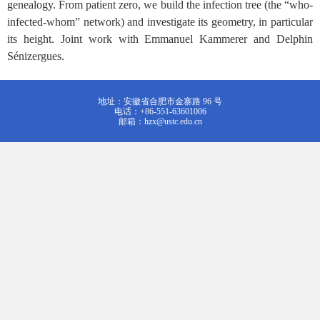
genealogy. From patient zero, we build the infection tree (the “who-
infected-whom” network) and investigate its geometry, in particular
its height. Joint work with Emmanuel Kammerer and Delphin
Sénizergues.
地址：安徽省合肥市金寨路 96 号
电话：+86-551-63601006
邮箱：hzx@ustc.edu.cn